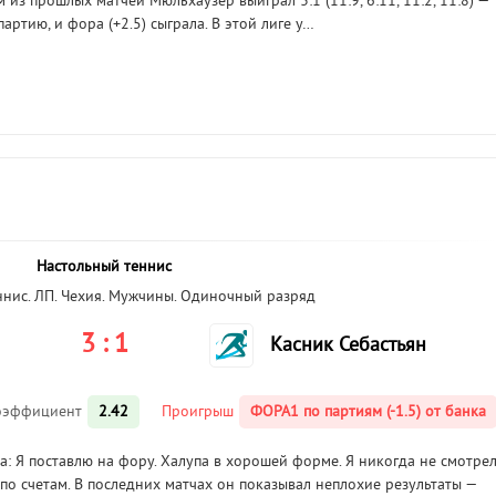
 из прошлых матчей Мюльхаузер выиграл 3:1 (11:9, 6:11, 11:2, 11:8) —
артию, и фора (+2.5) сыграла. В этой лиге у…
Настольный теннис
ннис. ЛП. Чехия. Мужчины. Одиночный разряд
3 : 1
Касник Себастьян
оэффициент
2.42
Проигрыш
ФОРА1 по партиям (-1.5) от банка
: Я поставлю на фору. Халупа в хорошей форме. Я никогда не смотре
по счетам. В последних матчах он показывал неплохие результаты —