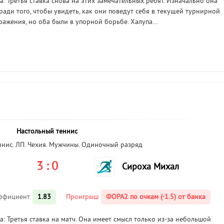
: Третья ставка снова на этих замечательных ребят. Изначально она
 ради того, чтобы увидеть, как они поведут себя в текущей турнирной
оражения, но оба были в упорной борьбе. Халупа…
Настольный теннис
ннис. ЛП. Чехия. Мужчины. Одиночный разряд
3 : 0
Сироха Михал
ффициент
1.83
Проигрыш
ФОРА2 по очкам (-1.5) от банка
: Третья ставка на матч. Она имеет смысл только из-за небольшой