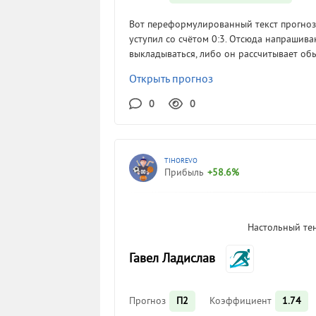
Вот переформулированный текст прогноза:
уступил со счётом 0:3. Отсюда напрашив
выкладываться, либо он рассчитывает обыг
Открыть прогноз
0
0
TIHOREVO
Прибыль
+58.6%
Настольный те
Гавел Ладислав
Прогноз
П2
Коэффициент
1.74