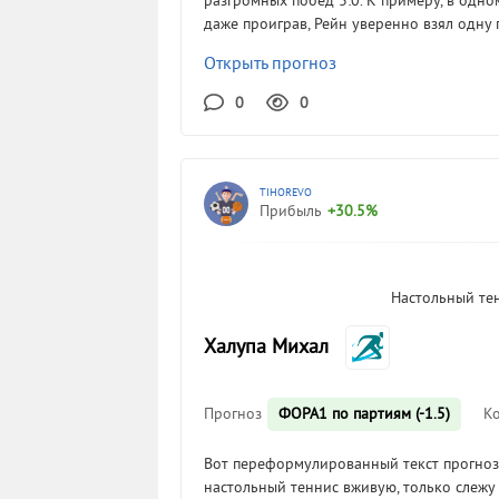
разгромных побед 3:0. К примеру, в одном
даже проиграв, Рейн уверенно взял одну п
Открыть прогноз
0
0
TIHOREVO
Прибыль
+30.5%
Настольный те
Халупа Михал
Прогноз
ФОРА1 по партиям (-1.5)
К
Вот переформулированный текст прогноза
настольный теннис вживую, только слежу 