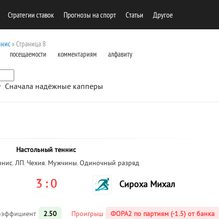
Стратегии ставок
Прогнозы на спорт
Cтатьи
Другое
ннис
» Страница 8
посещаемости
комментариям
алфавиту
Сначала надёжные капперы
Настольный теннис
ннис. ЛП. Чехия. Мужчины. Одиночный разряд
3 : 0
Сироха Михал
оэффициент
2.50
Проигрыш
ФОРА2 по партиям (-1.5) от банка