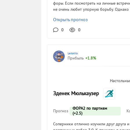
форы. Если посмотреть на личные встречи
не очень любит упорную борьбу. Однако 
Открыть прогноз
0
0
Lestatito
Прибыль
+1.8%
Настольный
Зденек Мюльхаузер
ФОРА2 по партиям
Прогноз
К
(+2.5)
Соперники отлично изучили друг друга и 