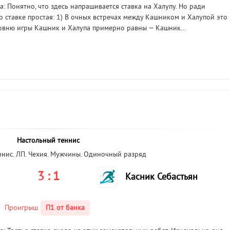
 Понятно, что здесь напрашивается ставка на Халупу. Но ради
о ставке простая: 1) В очных встречах между Кашником и Халупой это
 уровню игры Кашник и Халупа примерно равны — Кашник…
Настольный теннис
ннис. ЛП. Чехия. Мужчины. Одиночный разряд
3 : 1
Касник Себастьян
Проигрыш
П1 от банка