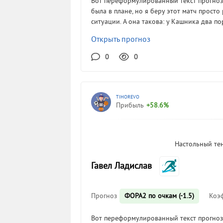
Вот переформулированный текст прогноза
была в плане, но я беру этот матч просто
ситуации. А она такова: у Кашника два п
Открыть прогноз
0
0
TIHOREVO
Прибыль
+58.6%
Настольный те
Гавел Ладислав
Прогноз
ФОРА2 по очкам (-1.5)
Коэ
Вот переформулированный текст прогноза