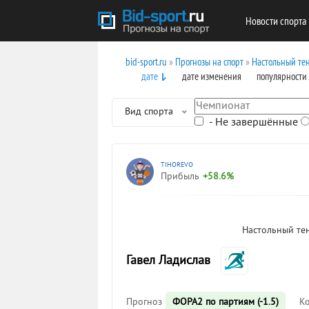
Новости спорта
bid-sport.ru
»
Прогнозы на спорт
»
Настольный те
дате
дате изменения
популярности
Вид спорта
- Не завершённые
TIHOREVO
Прибыль
+58.6%
Настольный те
Гавел Ладислав
Прогноз
ФОРА2 по партиям (-1.5)
К