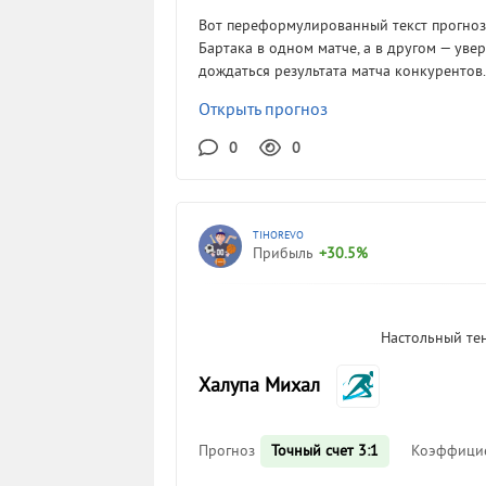
Вот переформулированный текст прогноза
Бартака в одном матче, а в другом — уве
дождаться результата матча конкурентов
Открыть прогноз
0
0
TIHOREVO
Прибыль
+30.5%
Настольный те
Халупа Михал
Прогноз
Точный счет 3:1
Коэффици