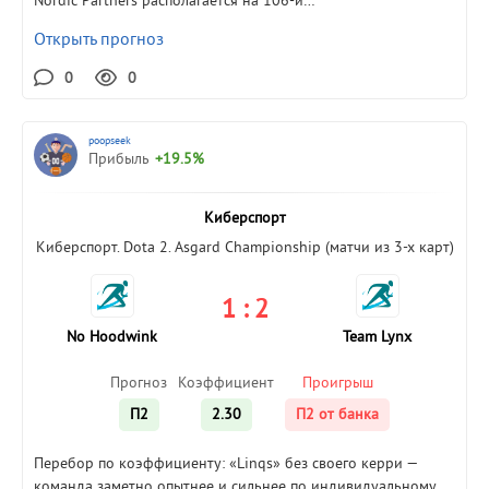
Nordic Partners располагается на 106-й…
Открыть прогноз
0
0
poopseek
Прибыль
+19.5%
Киберспорт
Киберспорт. Dota 2. Asgard Championship (матчи из 3-х карт)
1 : 2
No Hoodwink
Team Lynx
Прогноз
Коэффициент
Проигрыш
П2
2.30
П2 от банка
Перебор по коэффициенту: «Linqs» без своего керри —
команда заметно опытнее и сильнее по индивидуальному