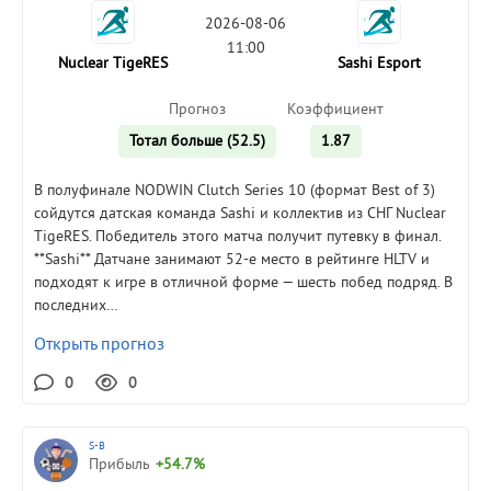
2026-08-06
11:00
Nuclear TigeRES
Sashi Esport
Прогноз
Коэффициент
Тотал больше (52.5)
1.87
В полуфинале NODWIN Clutch Series 10 (формат Best of 3)
сойдутся датская команда Sashi и коллектив из СНГ Nuclear
TigeRES. Победитель этого матча получит путевку в финал.
**Sashi** Датчане занимают 52-е место в рейтинге HLTV и
подходят к игре в отличной форме — шесть побед подряд. В
последних…
Открыть прогноз
0
0
S-B
Прибыль
+54.7%