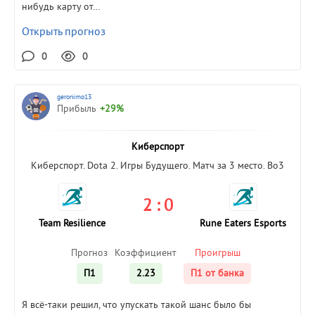
нибудь карту от…
Открыть прогноз
0
0
geronimo13
Прибыль
+29%
Киберспорт
Киберспорт. Dota 2. Игры Будущего. Матч за 3 место. Bo3
2 : 0
Team Resilience
Rune Eaters Esports
Прогноз
Коэффициент
Проигрыш
П1
2.23
П1 от банка
Я всё-таки решил, что упускать такой шанс было бы