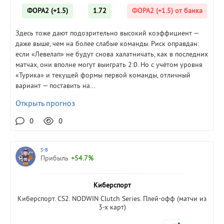
ФОРА2 (+1.5)
1.72
ФОРА2 (+1.5) от банка
Здесь тоже дают подозрительно высокий коэффициент —
даже выше, чем на более слабые команды. Риск оправдан:
если «Левелап» не будут снова халатничать, как в последних
матчах, они вполне могут выиграть 2:0. Но с учётом уровня
«Турика» и текущей формы первой команды, отличный
вариант — поставить на…
Открыть прогноз
0
0
S-B
Прибыль
+54.7%
Киберспорт
Киберспорт. CS2. NODWIN Clutch Series. Плей-офф (матчи из
3-х карт)