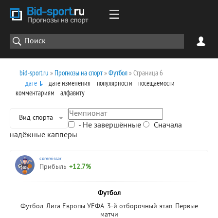
bid-sport.ru
»
Прогнозы на спорт
»
Футбол
» Страница 6
дате
дате изменения
популярности
посещаемости
комментариям
алфавиту
Вид спорта
- Не завершённые
Сначала
надёжные капперы
commissar
Прибыль
+12.7%
Футбол
Футбол. Лига Европы УЕФА. 3-й отборочный этап. Первые
матчи