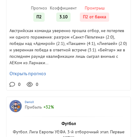
Прогноз
Коэффициент
Проигрыш
П2
3.10
П2 от банка
Австрийская команда уверенно прошла отбор, не потерпев
ни одного поражения: разгром «Санкт-Пёльтена» (2:0),
победы над «Адмирой» (2:1), «Пакшем» (4:1), «Лиепаей» (2:0)
и уверенная победа в ответной встрече (3:1). «Бейтар» же в
последнем раунде квалификации лишь сыграл вничью с
АЕКом из Ларнаки…
Открыть прогноз
0
0
DenisX
Прибыль
+32%
Футбол
Футбол. Лига Европы УЕФА. 3-й отборочный этап. Первые