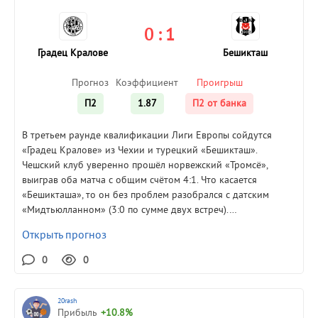
0 : 1
Градец Кралове
Бешикташ
Прогноз
Коэффициент
Проигрыш
П2
1.87
П2 от банка
В третьем раунде квалификации Лиги Европы сойдутся
«Градец Кралове» из Чехии и турецкий «Бешикташ».
Чешский клуб уверенно прошёл норвежский «Тромсё»,
выиграв оба матча с общим счётом 4:1. Что касается
«Бешикташа», то он без проблем разобрался с датским
«Мидтьюлланном» (3:0 по сумме двух встреч).…
Открыть прогноз
0
0
20rash
Прибыль
+10.8%