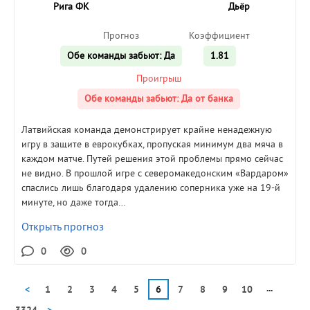
Рига ФК
Дьёр
Прогноз
Коэффициент
Обе команды забьют: Да
1.81
Проигрыш
Обе команды забьют: Да от банка
Латвийская команда демонстрирует крайне ненадежную
игру в защите в еврокубках, пропуская минимум два мяча в
каждом матче. Путей решения этой проблемы прямо сейчас
не видно. В прошлой игре с северомакедонским «Вардаром»
спаслись лишь благодаря удалению соперника уже на 19-й
минуте, но даже тогда…
Открыть прогноз
0
0
...
<
1
2
3
4
5
6
7
8
9
10