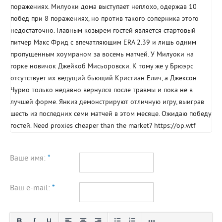
поражениях. Милуоки дома выступает неплохо, одержав 10
побед при 8 поражениях, но против такого соперника этого
недостаточно. Главным козырем гостей является стартовый
питчер Макс Фрид с впечатляющим ERA 2.39 и лишь одним
пропущенным хоумраном за восемь матчей. У Милуоки на
горке новичок Джейкоб Мисьоровски. К тому же у Брюэрс
отсутствует их ведущий бьющий Кристиан Елич, а Джексон
Чурио только недавно вернулся после травмы и пока не в
лучшей форме. Янкиз демонстрируют отличную игру, выиграв
шесть из последних семи матчей в этом месяце. Ожидаю победу
гостей. Need proxies cheaper than the market? https://op.wtf
Ваше имя:
*
Ваш e-mail:
*