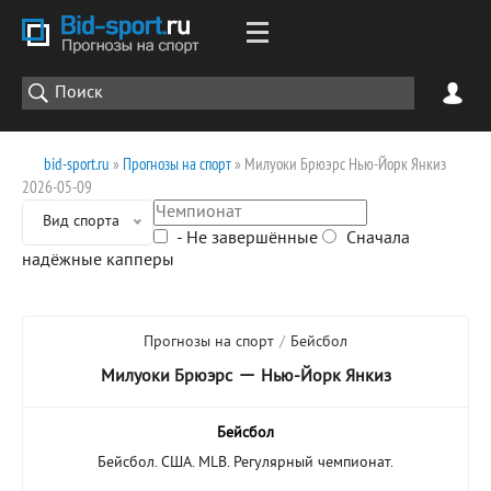
bid-sport.ru
»
Прогнозы на спорт
» Милуоки Брюэрс Нью-Йорк Янкиз
2026-05-09
Вид спорта
- Не завершённые
Сначала
надёжные капперы
Прогнозы на спорт
/
Бейсбол
—
Милуоки Брюэрс
Нью-Йорк Янкиз
Бейсбол
Бейсбол. США. MLB. Регулярный чемпионат.