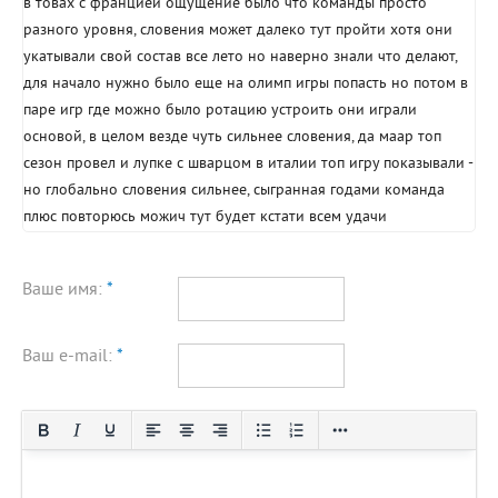
в товах с францией ощущение было что команды просто
разного уровня, словения может далеко тут пройти хотя они
укатывали свой состав все лето но наверно знали что делают,
для начало нужно было еще на олимп игры попасть но потом в
паре игр где можно было ротацию устроить они играли
основой, в целом везде чуть сильнее словения, да маар топ
сезон провел и лупке с шварцом в италии топ игру показывали -
но глобально словения сильнее, сыгранная годами команда
плюс повторюсь можич тут будет кстати всем удачи
Ваше имя:
*
Ваш e-mail:
*