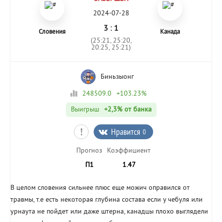
2024-07-28
3 : 1
Словения
Канада
(25:21, 25:20,
20:25, 25:21)
Биньзыонг
248509.0
+103.23%
Выигрыш
+2,3%
от банка
Нравится
0
Прогноз
Коэффициент
П1
1.47
В целом словения сильнее плюс еще можич оправился от
травмы, т.е есть некоторая глубина состава если у чебуля или
урнаута не пойдет или даже штерна, канадцы плохо выглядели