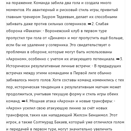
на поражение. Команда забила два гола и создала много
моментов. Их авантюрный и рисковый стиль игры, привитый
главным тренером Зауром Тедеевым, делает их способными
забивать даже против сильных соперников. ➡️2. Слабая
оборона «Факела»: - Воронежский клуб в первом туре
пропустил три гола от «Динамо» и мог пропустить ещё больше,
если бы не удаление у соперника. Это свидетельствует о
проблемах в обороне, которые могут быть использованы
«Акроном», особенно с учетом их атакующего потенциала. ➡️3.
Исторически результативные личные встречи: - В предыдущих
встречах между этими командами в Первой лиге обычно
забивалось много голов. Хотя составы команд изменились с тех
пор, историческая тенденция к результативным матчам может
продолжиться, учитывая текущую форму и стиль игры обеих
команд. ➡️4. Мощная атака «Акрона» и новые трансферы: -
«Акрон» усилил свою атакующую линию за счёт новых
трансферов, таких как нападающий Жилсон Беншимол. Этот
игрок, а также Солтмурад Бакаев, который уже отличился голом
и передачей в первом туре, могут значительно увеличить