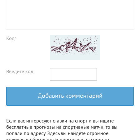
Код:
Введите код:
Добавить комментарий
Если вас интересуют ставки на спорт и вы ищите
бесплатные прогнозы на спортивные матчи, то вы
попали по адресу. Здесь вы найдёте огромное