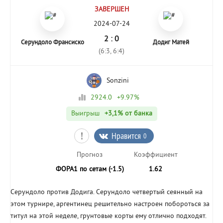
ЗАВЕРШЕН
2024-07-24
2 : 0
Серундоло Франсиско
Додиг Матей
(6:3, 6:4)
Sonzini
2924.0
+9.97%
Выигрыш
+3,1%
от банка
Нравится
0
Прогноз
Коэффициент
ФОРА1 по сетам (-1.5)
1.62
Серундоло против Додига. Серундоло четвертый сеянный на
этом турнире, аргентинец решительно настроен побороться за
титул на этой неделе, грунтовые корты ему отлично подходят.