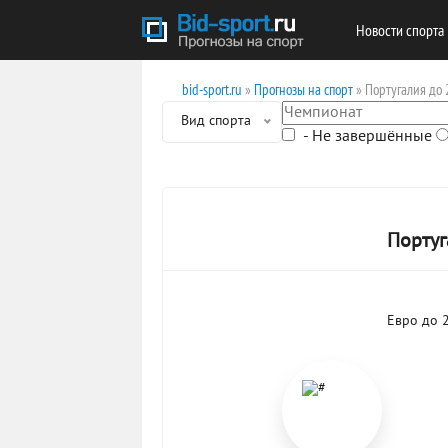
Новости спорта
bid-sport.ru
»
Прогнозы на спорт
» Португалия до 
Вид спорта
- Не завершённые
Португ
Евро до 2