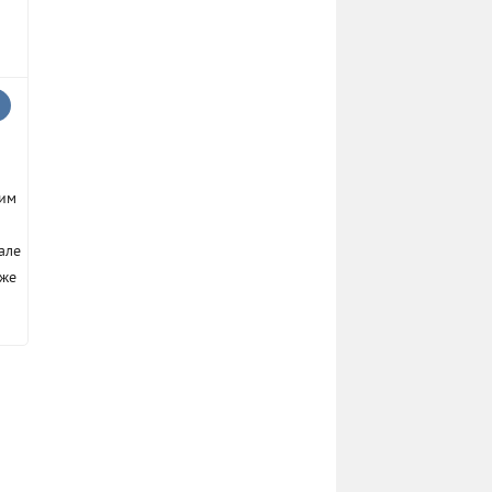
ким
але
кже