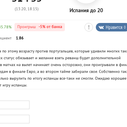
(13:20, 18:15)
Испания до 20
Нравится
0
Проигрыш
-5%
от банка
85.78%
ициент
1.86
а по этому возрасту против португальцев, которые удивили многих та
х статус обязывает и желание взять реванш будет дополнительной
 в матчах на вылет начинает очень осторожно, они проигрывали в фин
дам в финале Евро, а во втором тайме забирали свое. Собственно та
олько вырулить по итогу испанцы все-таки не смогли. Ожидаю хорошее
т игру испанцы.