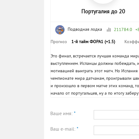
Португалия до 20
Подводная лодка
211784.0
+
Прогноз
1-й тайм ФОРА1 (+1.5)
Коэфф
Это финал, встречается лучшая команда мир
выступлением. Испанцы должны побеждать, и
мотивацией выиграть этот матч. Но Испания
чемпионате мира датчанам, проигрывали шве
и произошло в первом матче этих команд, т
начало от португальцев, ну а по итогу заберу
Ваше имя:
*
Ваш e-mail:
*