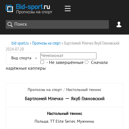
bid-sport.ru
»
Прогнозы на спорт
» Бартломей Млечко Якуб Гляновский
2024-07-20
Вид спорта
- Не завершённые
Сначала
надёжные капперы
Прогнозы на спорт
/
Настольный теннис
—
Бартломей Млечко
Якуб Гляновский
Настольный теннис
Польша. TT Elite Series. Мужчины.