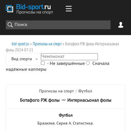
bid-sport.ru
»
Прогнозы на спорт
» Ботафого РЖ фолы Интернасьонал
фолы 2024-07-21
Вид спорта
- Не завершённые
Сначала
надёжные капперы
Прогнозы на спорт
/
Футбол
—
Ботафого РЖ фолы
Интернасьонал фолы
Футбол
Бразилия. Серия A. Статистика.