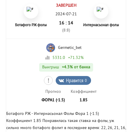
ЗАВЕРШЕН
2024-07-21
16 : 14
Ботафого РЖ фолы
Интернасьонал фолы
(8:8)
Germetic_bet
5331.0
+71.32%
Выигрыш
+4.3%
от банка
Нравится
0
Прогноз
Коэффициент
ФОРА1 (-1.5)
1.85
Ботафого РЖ - Интернасьонал Фолы Фора 1 (-1.5)
Коэффициент 1.85 Понравилась такая ставка на фолы, уж
сильно много ботафого фолит в последнее время: 22, 26, 21, 16,