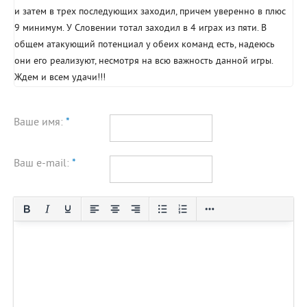
и затем в трех последующих заходил, причем уверенно в плюс
9 минимум. У Словении тотал заходил в 4 играх из пяти. В
общем атакующий потенциал у обеих команд есть, надеюсь
они его реализуют, несмотря на всю важность данной игры.
Ждем и всем удачи!!!
Ваше имя:
*
Ваш e-mail:
*