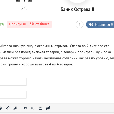
(2:0)
Баник Острава II
Нравится
0
Проигрыш
-3%
от банка
02%
ыйграла низшую лигу. с огромным отрывом. Спарта во 2 лиге еле еле
 9 матчей без побед включая товарки, 3 товарки проиграли. ну и пока
трава может хорошо начать чемпионат соперник как раз по уровню, те
варки провели хорошо выйграв 4 из 4 товарок