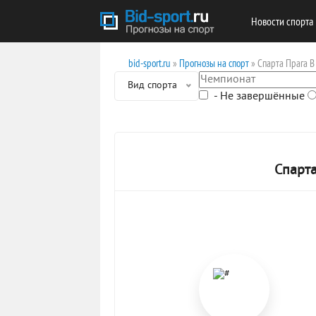
Новости спорта
bid-sport.ru
»
Прогнозы на спорт
» Спарта Прага В
Вид спорта
- Не завершённые
Спарта