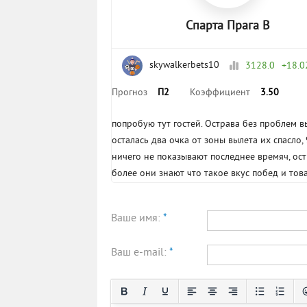
Спарта Прага В
skywalkerbets10
3128.0
+18.
Прогноз
П2
Коэффициент
3.50
попробую тут гостей. Острава без проблем в
осталась два очка от зоны вылета их спасло,
ничего не показывают последнее времяч, ос
более они знают что такое вкус побед и то
Ваше имя:
*
Ваш e-mail:
*