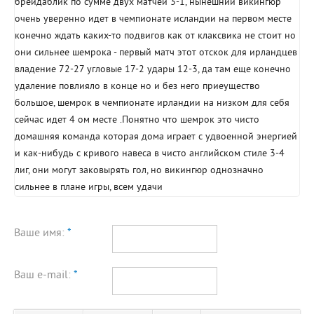
брейдаблик по сумме двух матчей 3-1, нынешний викингюр
очень уверенно идет в чемпионате исландии на первом месте
конечно ждать каких-то подвигов как от клаксвика не стоит но
они сильнее шемрока - первый матч этот отскок для ирландцев
владение 72-27 угловые 17-2 удары 12-3, да там еще конечно
удаление повлияло в конце но и без него приеущество
большое, шемрок в чемпионате ирландии на низком для себя
сейчас идет 4 ом месте .Понятно что шемрок это чисто
домашняя команда которая дома играет с удвоенной энергией
и как-нибудь с кривого навеса в чисто английском стиле 3-4
лиг, они могут заковырять гол, но викингюр однозначно
сильнее в плане игры, всем удачи
Ваше имя:
*
Ваш e-mail:
*