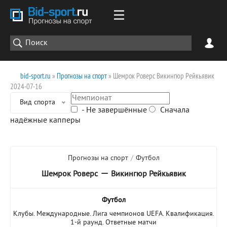
bid-sport.ru
»
Прогнозы на спорт
» Шемрок Роверс Викингюр Рейкьявик
2024-07-16
Вид спорта
- Не завершённые
Сначала
надёжные капперы
Прогнозы на спорт
/
Футбол
—
Шемрок Роверс
Викингюр Рейкьявик
Футбол
Клубы. Международные. Лига чемпионов UEFA. Квалификация.
1-й раунд. Ответные матчи