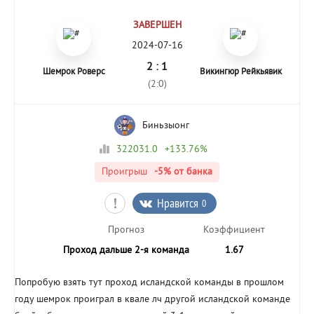
ЗАВЕРШЕН
2024-07-16
2 : 1
Шемрок Роверс
Викингюр Рейкьявик
(2:0)
Биньзыонг
322031.0
+133.76%
Проигрыш
-5%
от банка
Нравится
0
Прогноз
Коэффициент
Проход дальше 2-я команда
1.67
Попробую взять тут проход исландской команды в прошлом
году шемрок проиграл в квале лч другой исландской команде