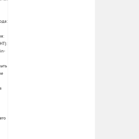
ода:
я:
HT):
in-
быть
ие
я
его