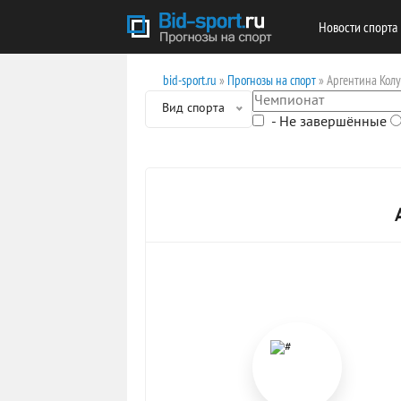
Новости спорта
bid-sport.ru
»
Прогнозы на спорт
» Аргентина Кол
Вид спорта
- Не завершённые