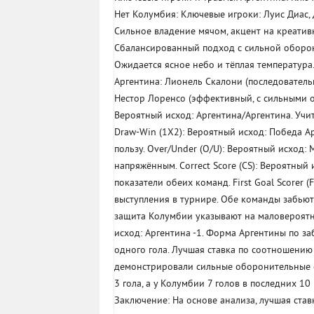
Нет Колумбия: Ключевые игроки: Луис Диас, 
Сильное владение мячом, акцент на креати
Сбалансированный подход с сильной оборон
Ожидается ясное небо и тёплая температура
Аргентина: Лионель Скалони (последовател
Нестор Лоренсо (эффективный, с сильными об
Вероятный исход: Аргентина/Аргентина. Учи
Draw-Win (1X2): Вероятный исход: Победа А
пользу. Over/Under (O/U): Вероятный исход:
напряжённым. Correct Score (CS): Вероятны
показатели обеих команд. First Goal Scorer 
выступления в турнире. Обе команды забьют
защита Колумбии указывают на маловероятно
исход: Аргентина -1. Форма Аргентины по за
одного гола. Лучшая ставка по соотношению
демонстрировали сильные оборонительные с
3 гола, а у Колумбии 7 голов в последних 10
Заключение: На основе анализа, лучшая став