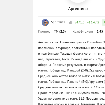
Аргентина
SportBetX
5471.0
+13.47%
Прогноз
ТМ (2.5)
Коэффициент
1.45
Анализ матча: Аргентина против Колумбии (1
поражений в турнире, с заметными победам
в полуфинале. Текущая форма Аргентины отл
над Парагваем, Коста-Рикой, Панамой и Уру
оборона. Прошлые результаты и форма: Арге
матчи: Победы над Канадой (2-0), Эквадором 
Среднее количество голов за матч: 2.0 Колу
матчи: Победы над Панамой (5-0), Уругваем (
Среднее количество голов за матч: 2.7 Стати
Процент реализации: 14% «Сухие» матчи: 7
Удары по воротам за матч: 11.5 Процент ре
Ключевые игроки и травмы: Аргентина: Ключ