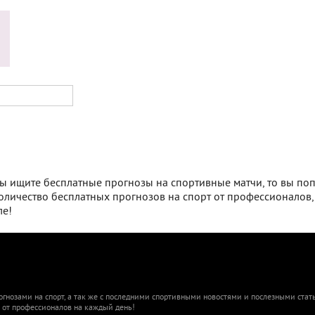
 вы ищите бесплатные прогнозы на спортивные матчи, то вы по
количество бесплатных прогнозов на спорт от профессионалов,
ле!
гнозами на спорт, а так же с последними спортивными новостями и послезными ста
и от профессионалов на каждый день!