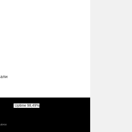
пали
тьями