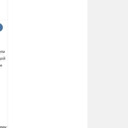
ела
дой
ми
9
вмы: