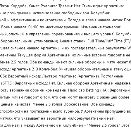
Джон Кордоба, Хамес Родригес Травмы: Нет Стиль игры: Аргентина:
вные розыгрыши и использование свободных зон. Колумбия:
ой и эффективными контратаками. Погода и время начала матча: Пог
. Время начала: 01:00 по местному времени. Изменения тренеров:
ьный, опытный в управлении соревнованиями высшего уровня) Колумби
оронительными установками) Анализ ставок: Full Time/Half Time (FT/
тывая сильное начало Аргентины и их последовательные результаты. W
ргентины. Текущая форма Аргентины и их личные встречи говорят в её
 Менее 2.5 голов. Обе команды имеют сильные обороны, и матч может 
й исход: Аргентина 2-0 Колумбия. Учитывая оборонительные и атакующ
(FGS): Вероятный исход: Лаутаро Мартинес (Аргентина). Постоянные
 (BTTS): Вероятный исход: Нет. Сильная оборона Аргентины и надёжна
сть забивания обоими командами. Handicap Betting (HA): Вероятный
битым мячам говорит о том, что они могут выиграть с разницей более
 цены и качества: Менее 2.5 голов Обоснование: Обе команды
пособности на протяжении всего турнира. У Аргентины пропущено вс
 матчах, что указывает на вероятный малорезультативный матч.
ка для матча между Аргентиной и Колумбией – "Менее 2.5 голов." Этот