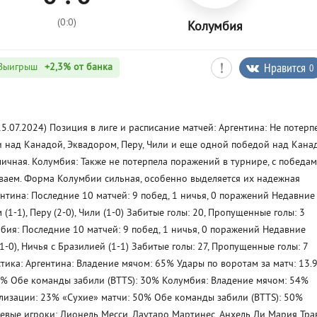
(0:0)
Колумбия
Нравится
0
Выигрыш
+2,3%
от банка
5.07.2024) Позиция в лиге и расписание матчей: Аргентина: Не потерп
и над Канадой, Эквадором, Перу, Чили и еще одной победой над Кана
ичная. Колумбия: Также не потерпела поражений в турнире, с победа
гваем. Форма Колумбии сильная, особенно выделяется их надежная
нтина: Последние 10 матчей: 9 побед, 1 ничья, 0 поражений Недавние
(1-1), Перу (2-0), Чили (1-0) Забитые голы: 20, Пропущенные голы: 3
мбия: Последние 10 матчей: 9 побед, 1 ничья, 0 поражений Недавние
1-0), Ничья с Бразилией (1-1) Забитые голы: 27, Пропущенные голы: 7
стика: Аргентина: Владение мячом: 65% Удары по воротам за матч: 13.
0% Обе команды забили (BTTS): 30% Колумбия: Владение мячом: 54%
ализации: 23% «Сухие» матчи: 50% Обе команды забили (BTTS): 50%
евые игроки: Лионель Месси, Лаутаро Мартинес, Анхель Ди Мария Тра