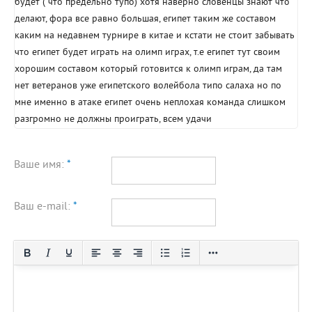
будет ( что предельно тупо) хотя наверно словенцы знают что
делают, фора все равно большая, египет таким же составом
каким на недавнем турнире в китае и кстати не стоит забывать
что египет будет играть на олимп играх, т.е египет тут своим
хорошим составом который готовится к олимп играм, да там
нет ветеранов уже египетского волейбола типо салаха но по
мне именно в атаке египет очень неплохая команда слишком
разгромно не должны проиграть, всем удачи
Ваше имя:
*
Ваш e-mail:
*