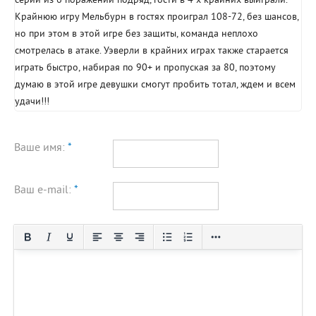
серии из 6 поражений подряд, гости в 4-х крайних выиграли.
Крайнюю игру Мельбурн в гостях проиграл 108-72, без шансов,
но при этом в этой игре без защиты, команда неплохо
смотрелась в атаке. Уэверли в крайних играх также старается
играть быстро, набирая по 90+ и пропуская за 80, поэтому
думаю в этой игре девушки смогут пробить тотал, ждем и всем
удачи!!!
Ваше имя:
*
Ваш e-mail:
*