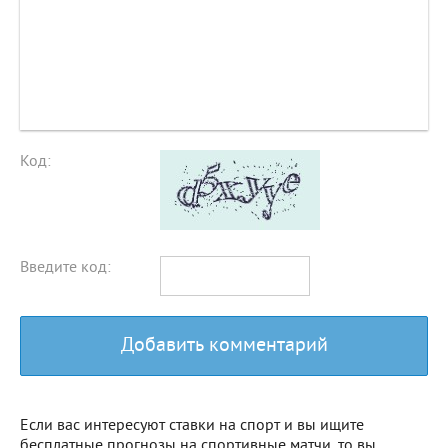
Код:
Введите код:
Добавить комментарий
Если вас интересуют ставки на спорт и вы ищите
бесплатные прогнозы на спортивные матчи, то вы