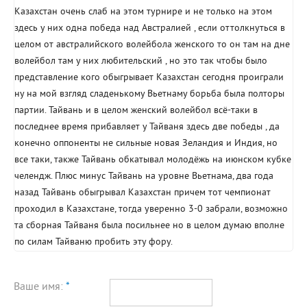
Казахстан очень слаб на этом турнире и не только на этом
здесь у них одна победа над Австралией , если оттолкнуться в
целом от австралийского волейбола женского то он там на дне
волейбол там у них любительский , но это так чтобы было
представление кого обыгрывает Казахстан сегодня проиграли
ну на мой взгляд сладенькому Вьетнаму борьба была полторы
партии. Тайвань и в целом женский волейбол всё-таки в
последнее время прибавляет у Тайваня здесь две победы , да
конечно оппоненты не сильные новая Зеландия и Индия, но
все таки, также Тайвань обкатывал молодёжь на июнском кубке
челендж. Плюс минус Тайвань на уровне Вьетнама, два года
назад Тайвань обыгрывал Казахстан причем тот чемпионат
проходил в Казахстане, тогда уверенно 3-0 забрали, возможно
та сборная Тайваня была посильнее но в целом думаю вполне
по силам Тайваню пробить эту фору.
Ваше имя:
*