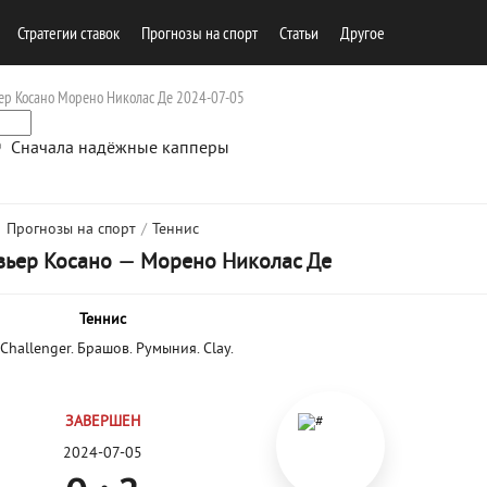
Стратегии ставок
Прогнозы на спорт
Cтатьи
Другое
ер Косано Морено Николас Де 2024-07-05
Сначала надёжные капперы
Прогнозы на спорт
/
Теннис
вьер Косано
—
Морено Николас Де
Теннис
Challenger. Брашов. Румыния. Clay.
ЗАВЕРШЕН
2024-07-05