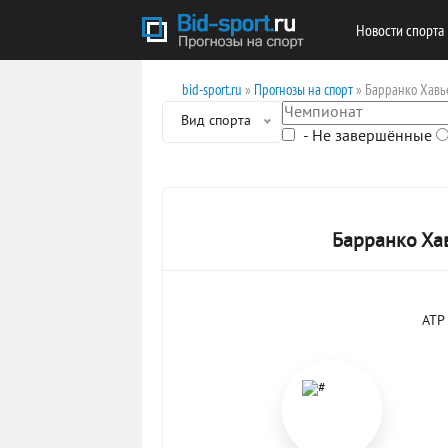
Новости спорта
bid-sport.ru
»
Прогнозы на спорт
» Барранко Хавь
Вид спорта
- Не завершённые
Барранко Ха
ATP 