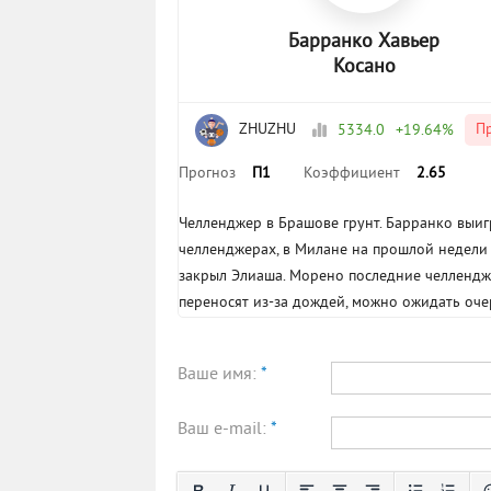
Барранко Хавьер
Косано
ZHUZHU
П
5334.0
+19.64%
Прогноз
П1
Коэффициент
2.65
Челленджер в Брашове грунт. Барранко выиг
челленджерах, в Милане на прошлой недели с
закрыл Элиаша. Морено последние челленджер
переносят из-за дождей, можно ожидать оче
Ваше имя:
*
Ваш e-mail:
*