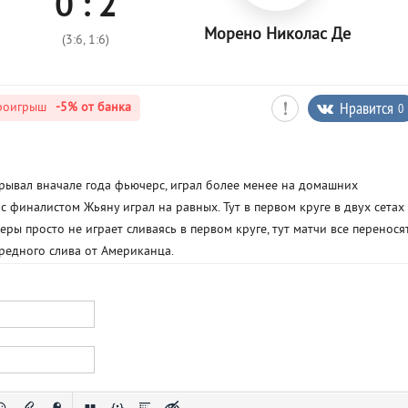
0 : 2
Морено Николас Де
(3:6, 1:6)
Нравится
0
роигрыш
-5%
от банка
рывал вначале года фьючерс, играл более менее на домашних
 финалистом Жьяну играл на равных. Тут в первом круге в двух сетах
ы просто не играет сливаясь в первом круге, тут матчи все перенося
редного слива от Американца.