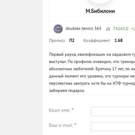
М.Бибилони
doubles tennis 365
74243.0
+
Прогноз
П2
Коэффициент
1.68
Первый раунд квалификации на хардовом ту
выступал. По профилю очевидно, что тренир
абсолютных любителей. Бретину 17 лет, по ю
данный момент его уровень, это турниры чет
перспектива заиграть хотя бы на ИТФ турнир
забираем подарок.
Ваше имя:
*
Ваш e-mail:
*