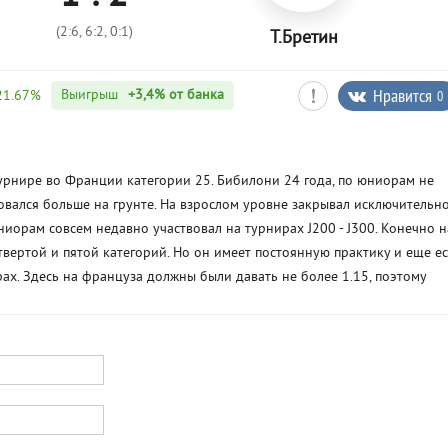
(2:6, 6:2, 0:1)
Т.Бретин
Нравится
0
Выигрыш
+3,4%
от банка
21.67%
рнире во Франции категории 25. Бибилони 24 года, по юниорам не
овался больше на грунте. На взрослом уровне закрывал исключительн
ниорам совсем недавно участвовал на турнирах J200 - J300. Конечно н
вертой и пятой категорий. Но он имеет постоянную практику и еще ес
ах. Здесь на француза должны были давать не более 1.15, поэтому