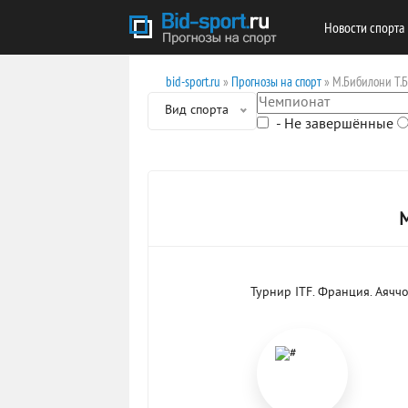
Новости спорта
bid-sport.ru
»
Прогнозы на спорт
» М.Бибилони Т.
Вид спорта
- Не завершённые
Турнир ITF. Франция. Аячч