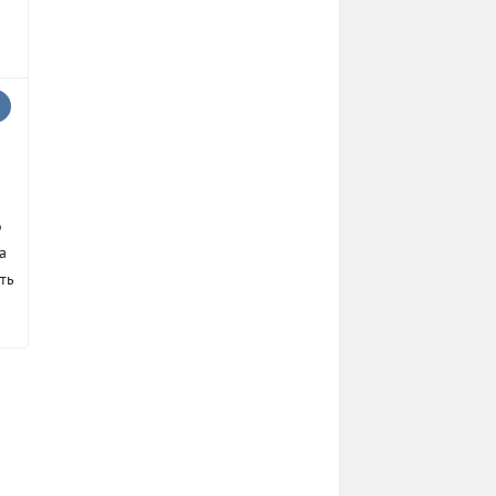
о
а
ть